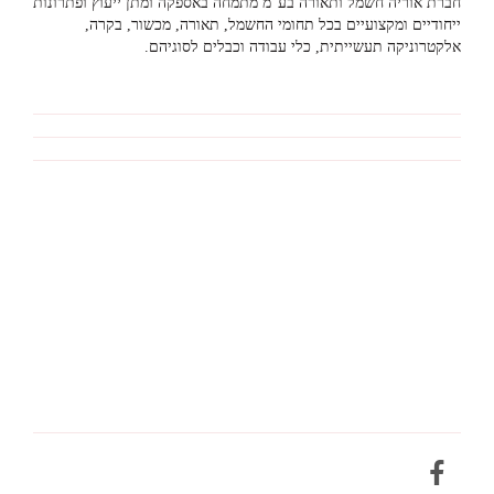
חברת אוריה חשמל ותאורה בע"מ מתמחה באספקה ומתן ייעוץ ופתרונות
ייחודיים ומקצועיים בכל תחומי החשמל, תאורה, מכשור, בקרה,
אלקטרוניקה תעשייתית, כלי עבודה וכבלים לסוגיהם.