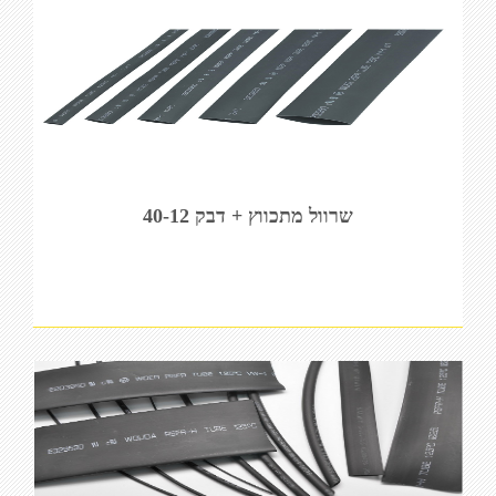
שרוול מתכווץ + דבק 40-12